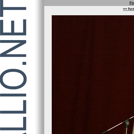
Fo
<< fyrr