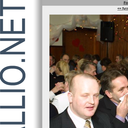
Fo
<< fyrr