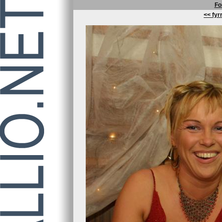
Fo
<< fyrr