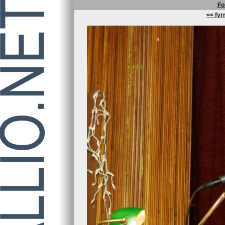
Fo
<< fyrr