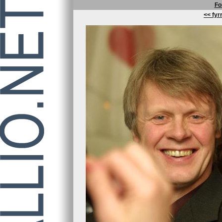
Fo
<< fyrr