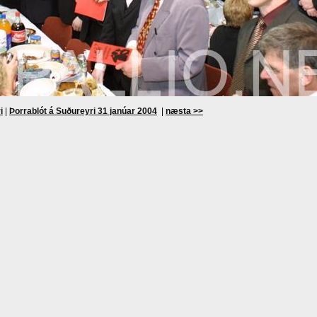
i
|
Þorrablót á Suðureyri 31 janúar 2004
|
næsta >>