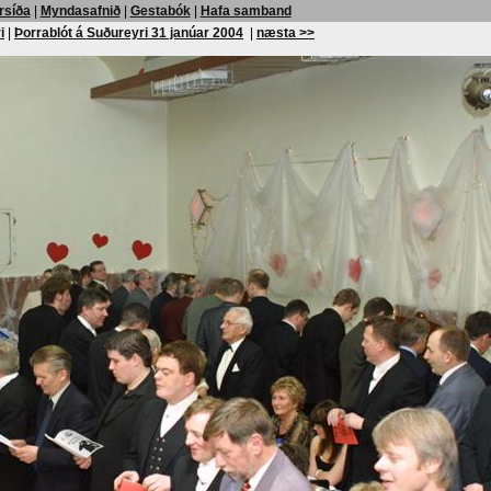
rsíða
|
Myndasafnið
|
Gestabók
|
Hafa samband
i
|
Þorrablót á Suðureyri 31 janúar 2004
|
næsta >>