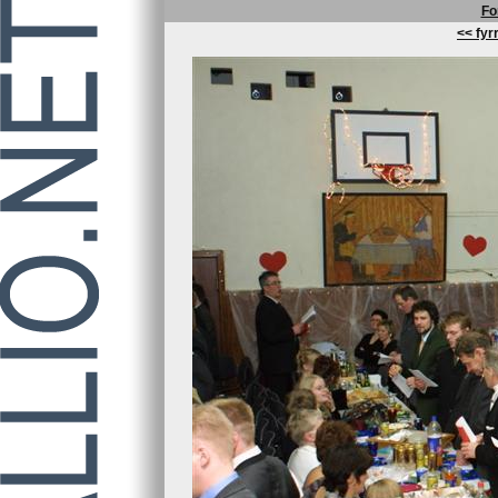
Fo
<< fyrr