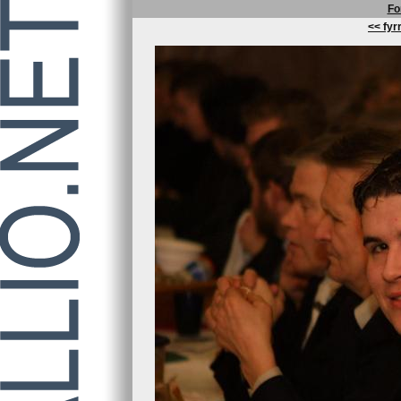
Fo
<< fyrr