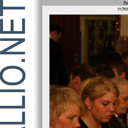
Fo
<< fyrr