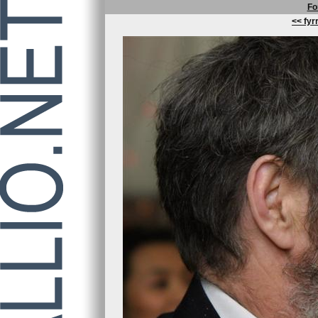
Fo
<< fyrr