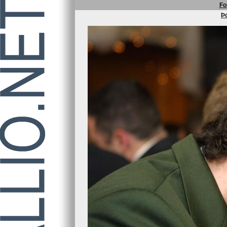
Fo
Þo