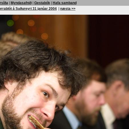
rsíða
|
Myndasafnið
|
Gestabók
|
Hafa samband
rrablót á Suðureyri 31 janúar 2004
|
næsta >>