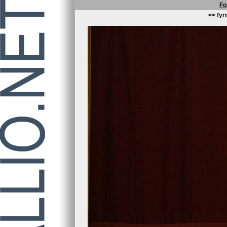
Fo
<< fyrr