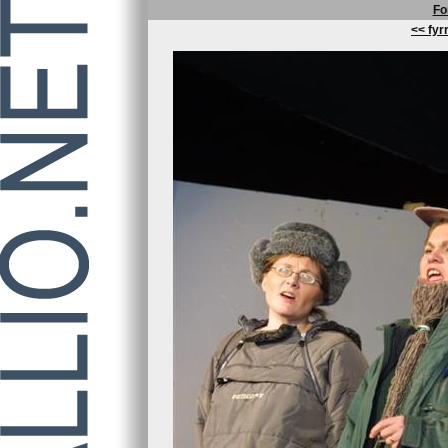
Fo
<< fyrr