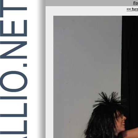
Fo
<< fyrr