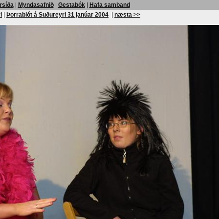
rsíða
|
Myndasafnið
|
Gestabók
|
Hafa samband
i
|
Þorrablót á Suðureyri 31 janúar 2004
|
næsta >>