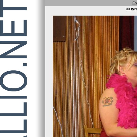
Fo
<< fyrr