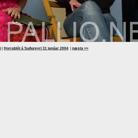
i
|
Þorrablót á Suðureyri 31 janúar 2004
|
næsta >>