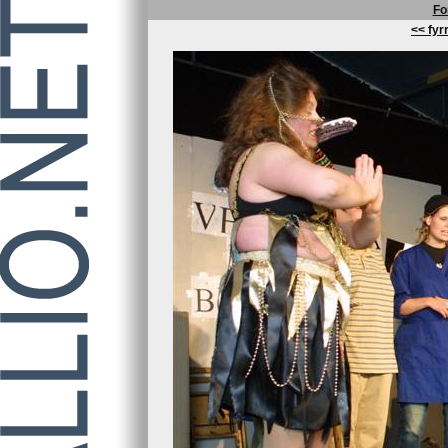
Fo
<< fyrr