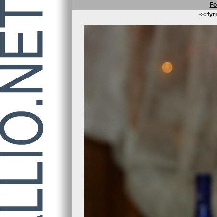
Fo
<< fyrr