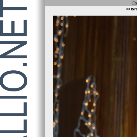
Fo
<< fyrr