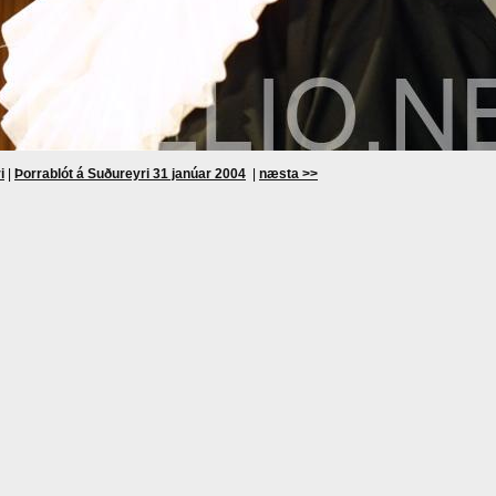
i
|
Þorrablót á Suðureyri 31 janúar 2004
|
næsta >>