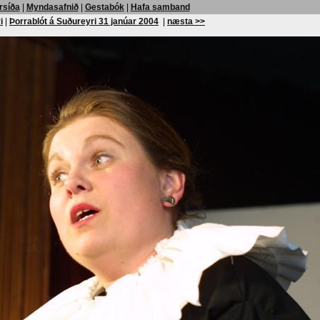
rsíða
|
Myndasafnið
|
Gestabók
|
Hafa samband
i
|
Þorrablót á Suðureyri 31 janúar 2004
|
næsta >>