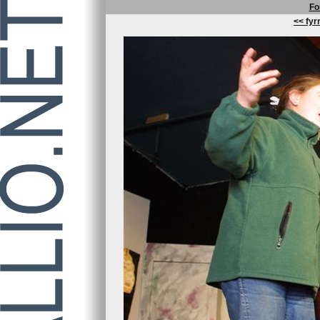
Fo
<< fyrr