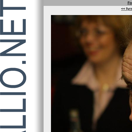
Fo
<< fyrr