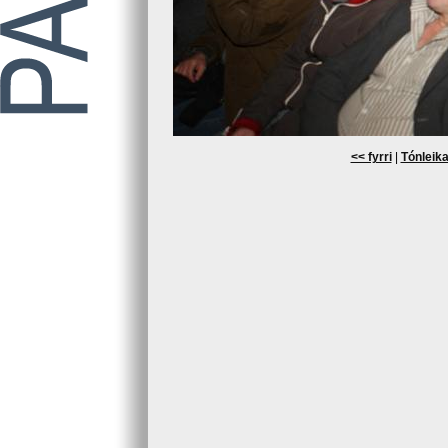
<< fyrri
|
Tónleika