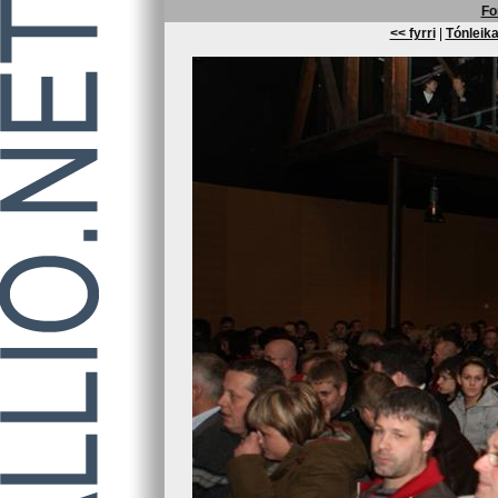
Fo
<< fyrri
|
Tónleika