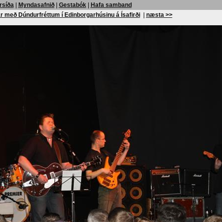
rsíða
|
Myndasafnið
|
Gestabók
|
Hafa samband
r með Dúndurfréttum í Edinborgarhúsinu á Ísafirði
|
næsta >>