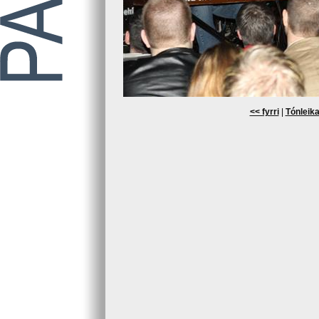
<< fyrri
|
Tónleika