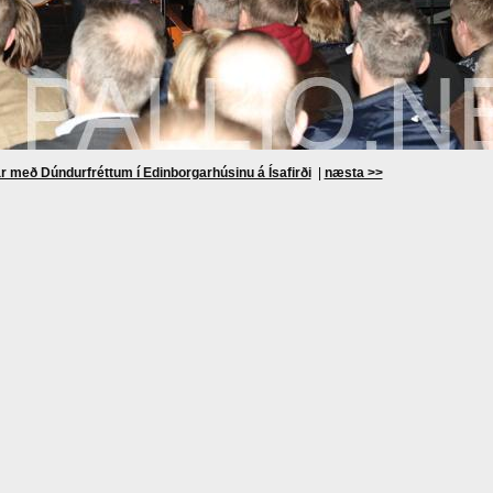
r með Dúndurfréttum í Edinborgarhúsinu á Ísafirði
|
næsta >>