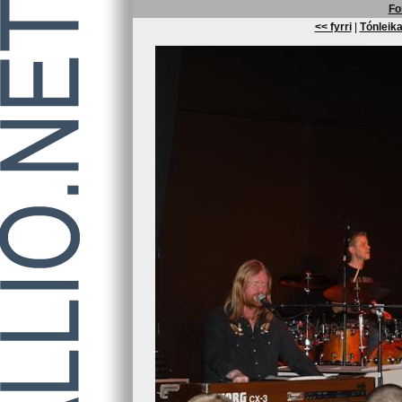
Fo
<< fyrri
|
Tónleika