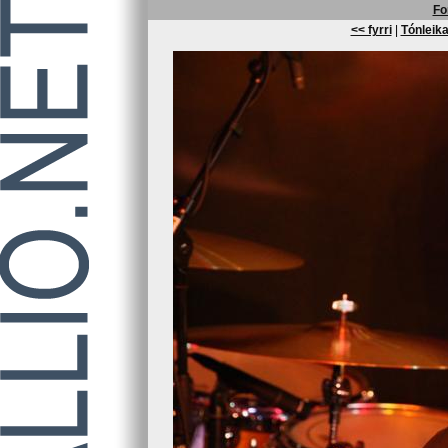
Fo
<< fyrri
|
Tónleika