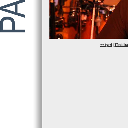
<< fyrri
|
Tónleika