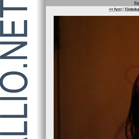
Fo
<< fyrri
|
Tónleika