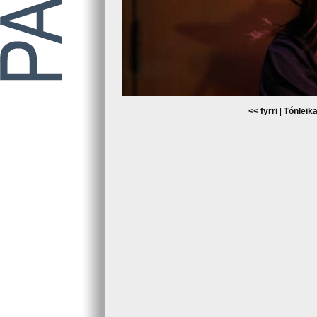
<< fyrri
|
Tónleika