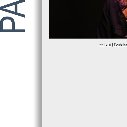
<< fyrri
|
Tónleika