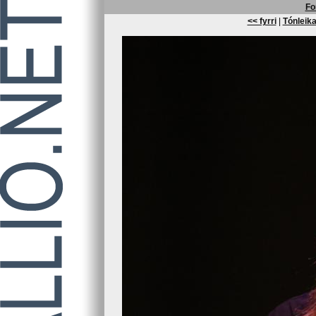
Fo
<< fyrri
|
Tónleika