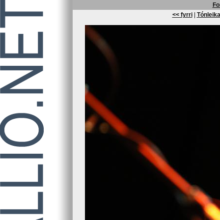
Fo
<< fyrri
|
Tónleika