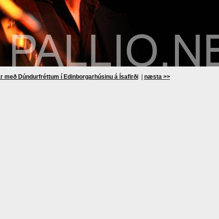
r með Dúndurfréttum í Edinborgarhúsinu á Ísafirði
|
næsta >>