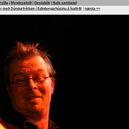
rsíða
|
Myndasafnið
|
Gestabók
|
Hafa samband
r með Dúndurfréttum í Edinborgarhúsinu á Ísafirði
|
næsta >>