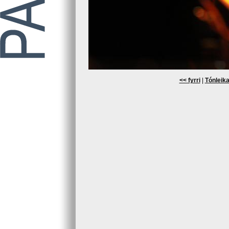
<< fyrri
|
Tónleika