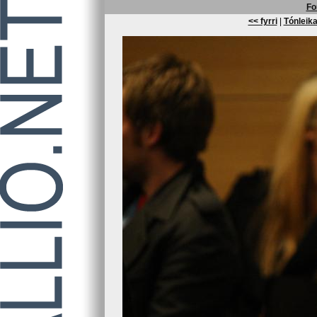
Fo
<< fyrri
|
Tónleika