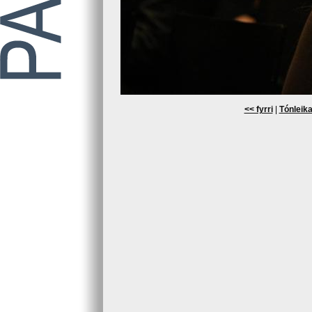
<< fyrri
|
Tónleika