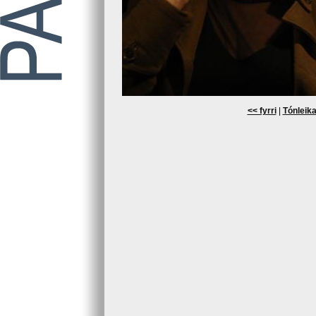
<< fyrri
|
Tónleika