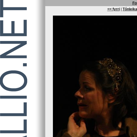
Fo
<< fyrri
|
Tónleika