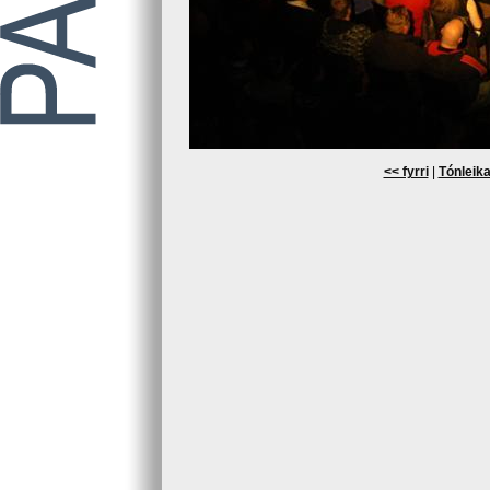
<< fyrri
|
Tónleika