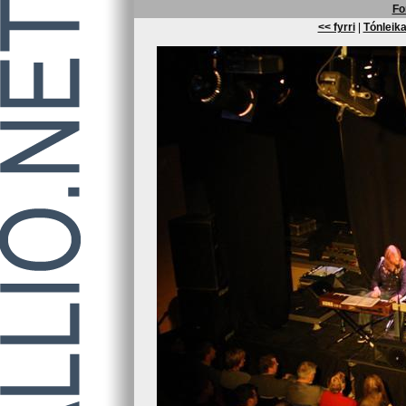
Fo
<< fyrri
|
Tónleika