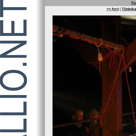
Fo
<< fyrri
|
Tónleika