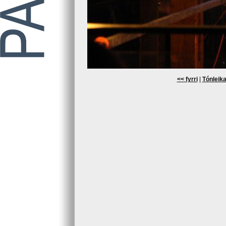
<< fyrri
|
Tónleika