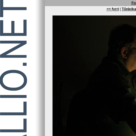
Fo
<< fyrri
|
Tónleika