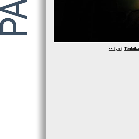
<< fyrri
|
Tónleika