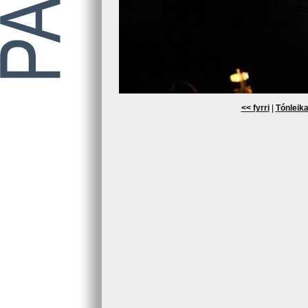
<< fyrri
|
Tónleika