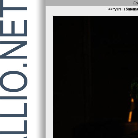
Fo
<< fyrri
|
Tónleika