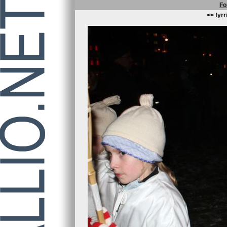
Fo
<< fyrr