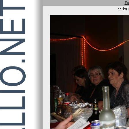
Fo
<< fyrr