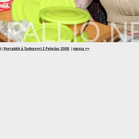
i
|
Þorrablót á Suðureyri 2 Febrúar 2008
|
næsta >>