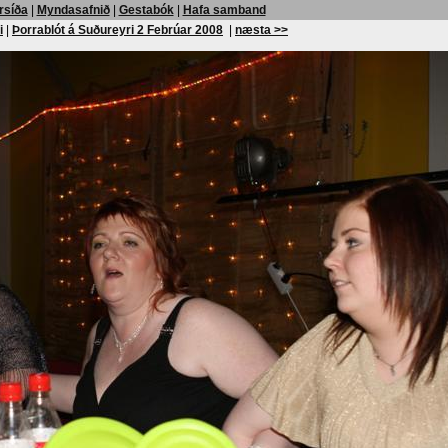
rsíða
|
Myndasafnið
|
Gestabók
|
Hafa samband
i
|
Þorrablót á Suðureyri 2 Febrúar 2008
|
næsta >>