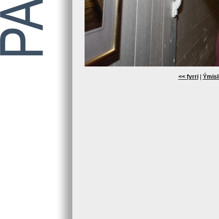
<< fyrri
|
Ýmisl