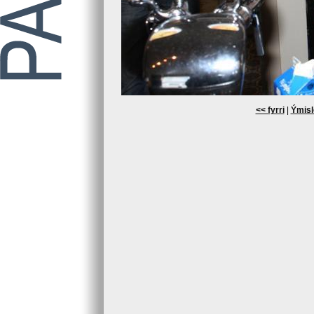
<< fyrri
|
Ýmisl