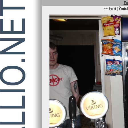
Fo
<< fyrri
|
Ýmisl