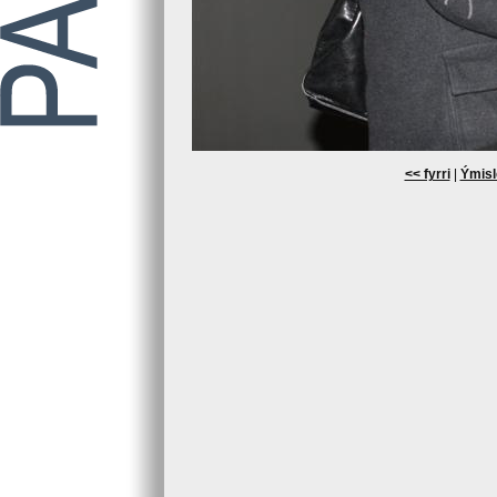
<< fyrri
|
Ýmisl