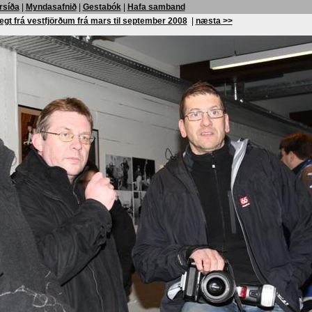
rsíða
|
Myndasafnið
|
Gestabók
|
Hafa samband
egt frá vestfjörðum frá mars til september 2008
|
næsta >>