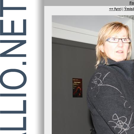
Fo
<< fyrri
|
Ýmisl