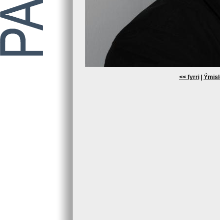
<< fyrri
|
Ýmisl