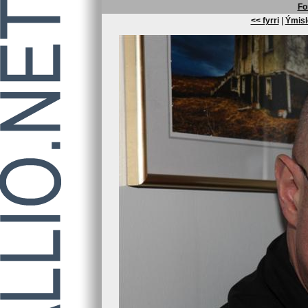
Fo
<< fyrri
|
Ýmisl