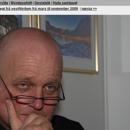
rsíða
|
Myndasafnið
|
Gestabók
|
Hafa samband
egt frá vestfjörðum frá mars til september 2008
|
næsta >>