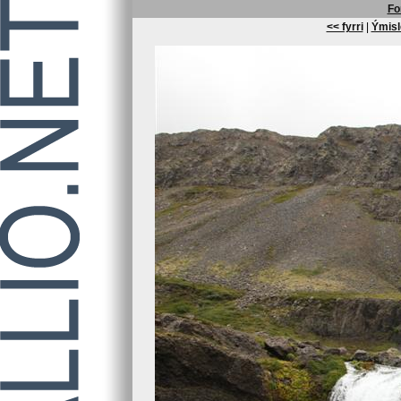
Fo
<< fyrri
|
Ýmisl