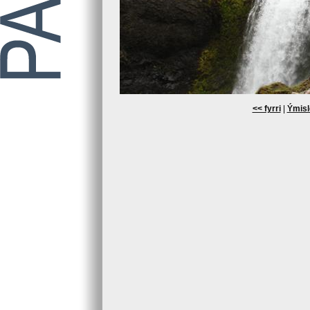
<< fyrri
|
Ýmisl