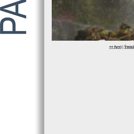
<< fyrri
|
Ýmisl