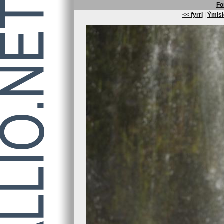
Fo
<< fyrri
|
Ýmisl