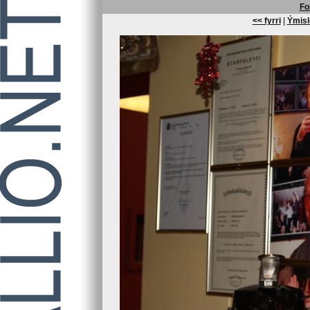
Fo
<< fyrri
|
Ýmisl