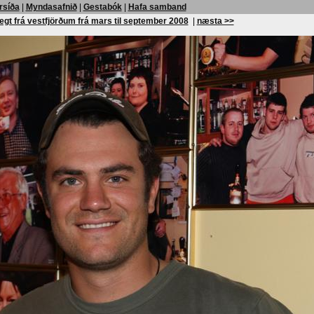
rsíða
|
Myndasafnið
|
Gestabók
|
Hafa samband
egt frá vestfjörðum frá mars til september 2008
|
næsta >>