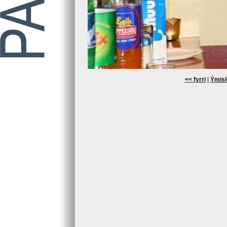
<< fyrri
|
Ýmisl