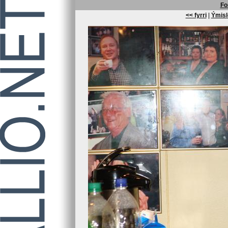
Fo
<< fyrri
|
Ýmisl