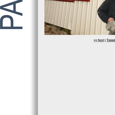
<< fyrri
|
Ýmisl