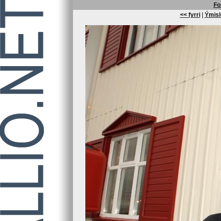
Fo
<< fyrri
|
Ýmisl