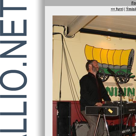
Fo
<< fyrri
|
Ýmisl