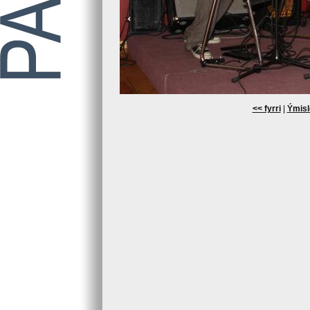
<< fyrri
|
Ýmisl