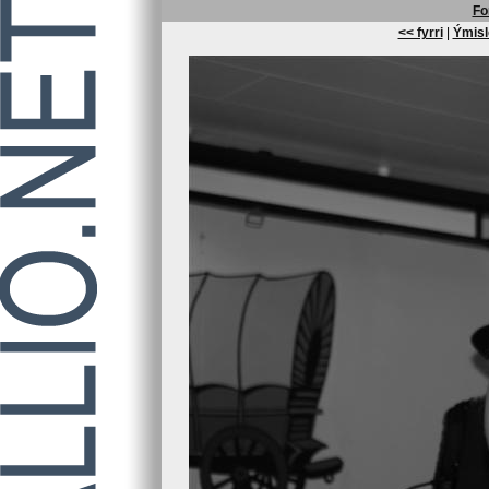
Fo
<< fyrri
|
Ýmisl