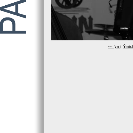
<< fyrri
|
Ýmisl