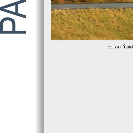
<< fyrri
|
Ýmisl