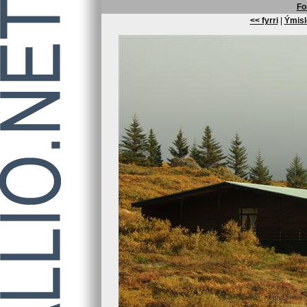
Fo
<< fyrri
|
Ýmisl