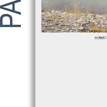
<< fyrri
|