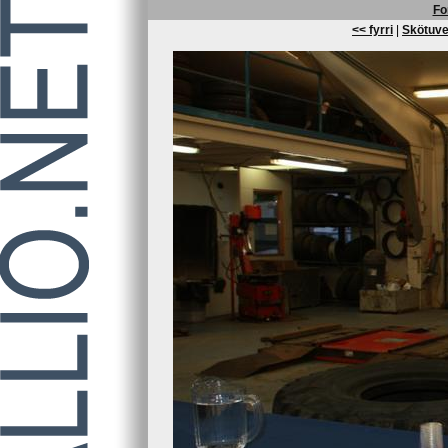
Fo
<< fyrri
|
Skötuve