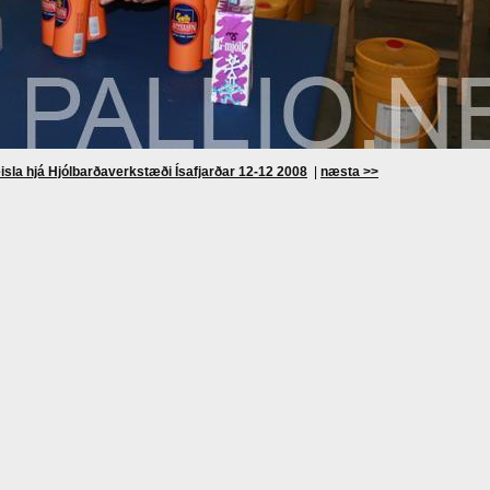
isla hjá Hjólbarðaverkstæði Ísafjarðar 12-12 2008
|
næsta >>