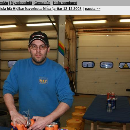
rsíða
|
Myndasafnið
|
Gestabók
|
Hafa samband
isla hjá Hjólbarðaverkstæði Ísafjarðar 12-12 2008
|
næsta >>