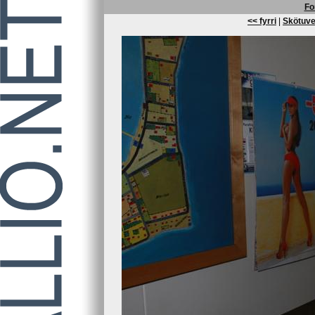
Fo
<< fyrri
|
Skötuve