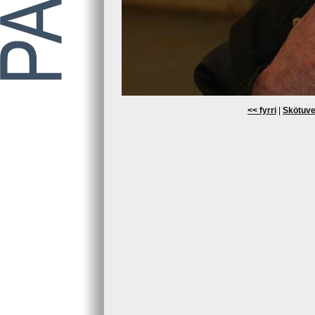
<< fyrri
|
Skötuve