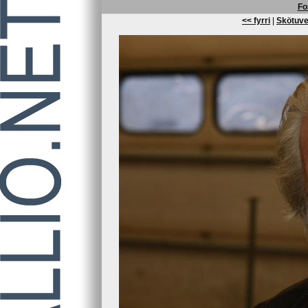
Fo
<< fyrri
|
Skötuve