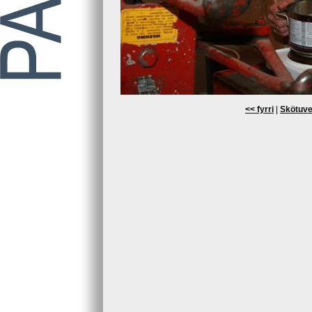
<< fyrri
|
Skötuve